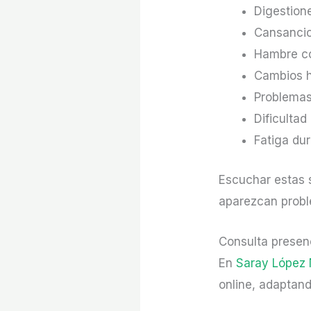
Digestion
Cansancio
Hambre co
Cambios 
Problemas
Dificultad
Fatiga du
Escuchar estas 
aparezcan prob
Consulta presenc
En
Saray López 
online, adaptand