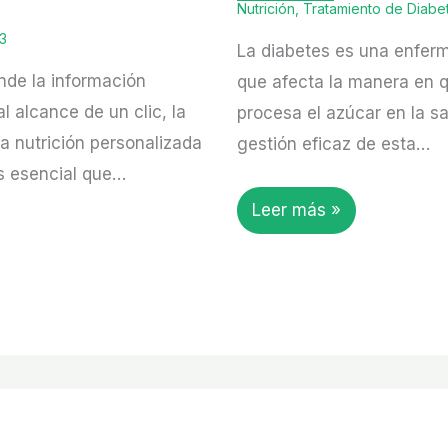
Nutrición
,
Tratamiento de Diabe
23
La diabetes es una enfer
de la información
que afecta la manera en q
al alcance de un clic, la
procesa el azúcar en la s
a nutrición personalizada
gestión eficaz de esta…
s esencial que…
Leer más »