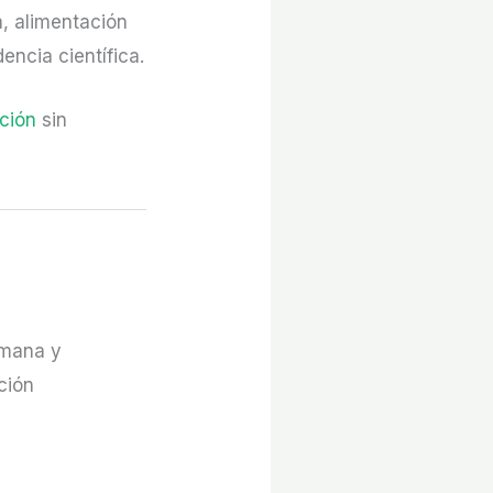
a, alimentación
encia científica.
ación
sin
umana y
ción