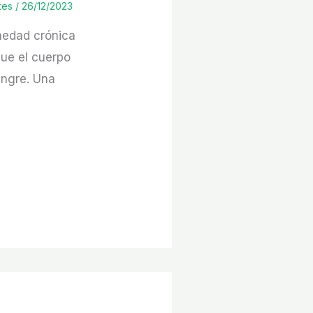
tes
/
26/12/2023
medad crónica
ue el cuerpo
angre. Una