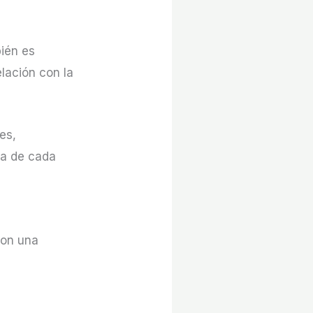
bién es
lación con la
es,
ca de cada
con una