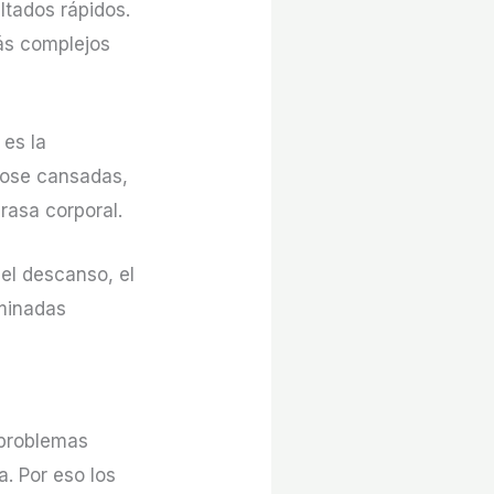
ltados rápidos.
ás complejos
 es la
ndose cansadas,
rasa corporal.
el descanso, el
rminadas
 problemas
a. Por eso los