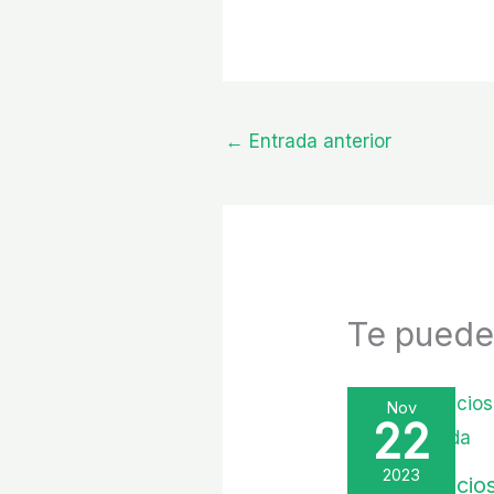
←
Entrada anterior
Te puede 
Nov
22
2023
Los Beneficio